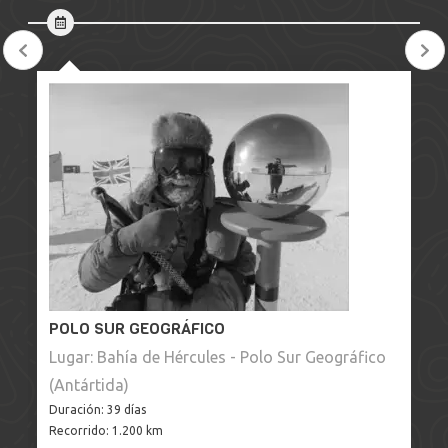
POLO SUR GEOGRÁFICO
Lugar: Bahía de Hércules - Polo Sur Geográfico
D
(Antártida)
R
Duración: 39 días
Recorrido: 1.200 km
E