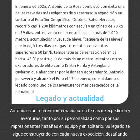
r
En enero de 2025, Antonio de la Rosa completó con éxito una
 a
s
de las travesías más exigentes de su carrera: la expedición en
d
solitario al Polo Sur Geográfico. Desde la Bahía Hércules,
e
recorrió casi 1.200 kilómetros con esquís y un trineo de 70 kg
d
en 39 días, enfrentando un ascenso inicial de más de 1.000
u
metros, acumulación inusual de nieve, “ceguera de las nieves”
d
que lo dejó tres días a ciegas, tormentas con vientos
superiores a 50 km/h, temperaturas de sensación térmica
hasta -45 °C y sastruguis de más de un metro. Mientras otros
exploradores de élite como Kristin Harila y Akteigland
tuvieron que abandonar por lesiones y agotamiento, Antonio
perseveró y alcanzó el Polo el 17 de enero, consolidando su
legado como uno de los aventureros más destacados de la
actualidad.
Legado y actualidad
Antonio es un referente internacional en temas de expedición y
aventuras, tanto por su personalidad como por sus
impresionantes hazañas en equipo y en solitario. Su legado se
sigue construyendo con cada nueva expedición, desafiando