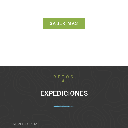
SABER MÁS
RETOS
&
EXPEDICIONES
ENERO 17, 2025
EN