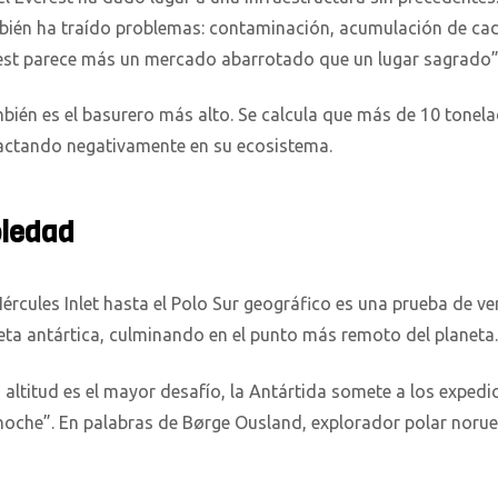
mbién ha traído problemas: contaminación, acumulación de cad
rest parece más un mercado abarrotado que un lugar sagrado”
ién es el basurero más alto. Se calcula que más de 10 tonel
actando negativamente en su ecosistema.
oledad
rcules Inlet hasta el Polo Sur geográfico es una prueba de v
ta antártica, culminando en el punto más remoto del planeta.
a altitud es el mayor desafío, la Antártida somete a los expedi
che”. En palabras de Børge Ousland, explorador polar norueg