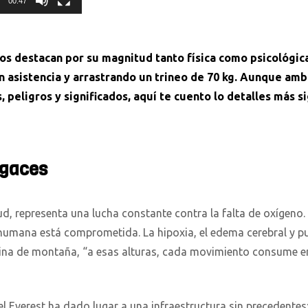
00:47
s destacan por su magnitud tanto física como psicológica
in asistencia y arrastrando un trineo de 70 kg. Aunque am
, peligros y significados, aquí te cuento lo detalles más s
ugaces
titud, representa una lucha constante contra la falta de oxígen
a humana está comprometida. La hipoxia, el edema cerebral y 
ina de montaña, “a esas alturas, cada movimiento consume ene
el Everest ha dado lugar a una infraestructura sin precedentes