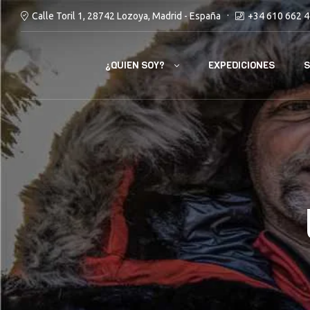
Calle Toril 1, 28742 Lozoya, Madrid - España
+34 610 662 
¿QUIEN SOY?
EXPEDICIONES
S