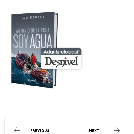
Navegación
de
ANTONIO
ANTONIO
PREVIOUS
NEXT