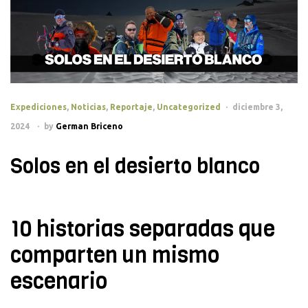
Categories
Expediciones
,
Noticias
,
Reportaje
,
Uncategorized
diciembre 3,
2024
by
German Briceno
Solos en el desierto blanco
10 historias separadas que
comparten un mismo
escenario