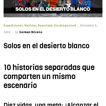
Categories
Expediciones
,
Noticias
,
Reportaje
,
Uncategorized
diciembre 3,
2024
by
German Briceno
Solos en el desierto blanco
10 historias separadas que
comparten un mismo
escenario
Diez vidas, una meta: ¡Alcanzar el