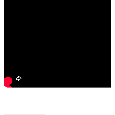
____________________