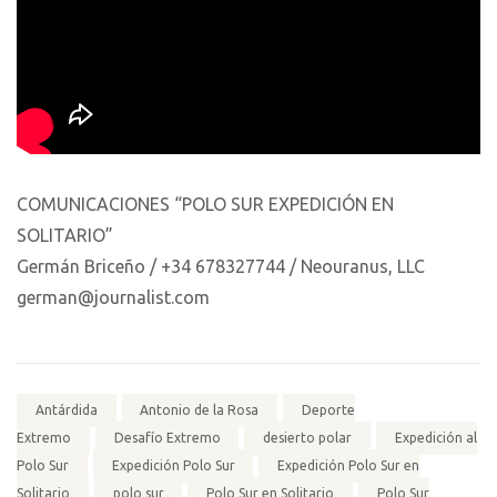
COMUNICACIONES “POLO SUR EXPEDICIÓN EN
SOLITARIO”
Germán Briceño / +34 678327744 / Neouranus, LLC
german@journalist.com
Antárdida
Antonio de la Rosa
Deporte
Extremo
Desafío Extremo
desierto polar
Expedición al
Polo Sur
Expedición Polo Sur
Expedición Polo Sur en
Solitario
polo sur
Polo Sur en Solitario
Polo Sur